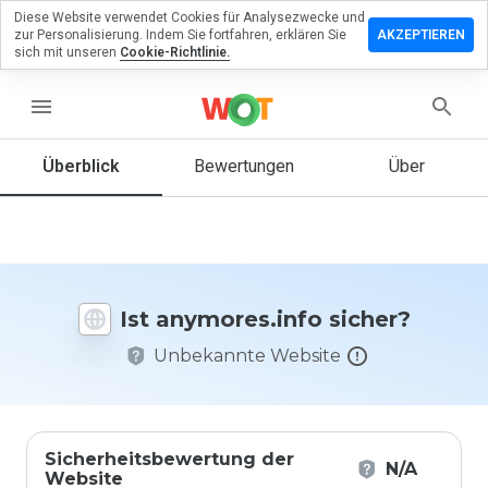
Diese Website verwendet Cookies für Analysezwecke und
terlassen
zur Personalisierung. Indem Sie fortfahren, erklären Sie
AKZEPTIEREN
eine
sich mit unseren
Cookie-Richtlinie.
ertung zu
mores.info
menu
Überblick
Bewertungen
Über
Wie
würden
Sie diese
Website
auf einer
Ist anymores.info sicher?
Skala von
1 bis 5
Unbekannte Website
bewerten?
Sicherheitsbewertung der
N/A
Website