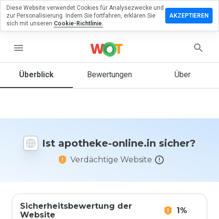
Diese Website verwendet Cookies für Analysezwecke und
terlassen
zur Personalisierung. Indem Sie fortfahren, erklären Sie
AKZEPTIEREN
 eine
sich mit unseren
Cookie-Richtlinie.
wertung
menu
otheke-
ine.in
Überblick
Bewertungen
Über
Wie
würden
Sie diese
Ist apotheke-online.in sicher?
Website
auf einer
Verdächtige Website
Skala von
1 bis 5
bewerten?
Sicherheitsbewertung der
1%
Website