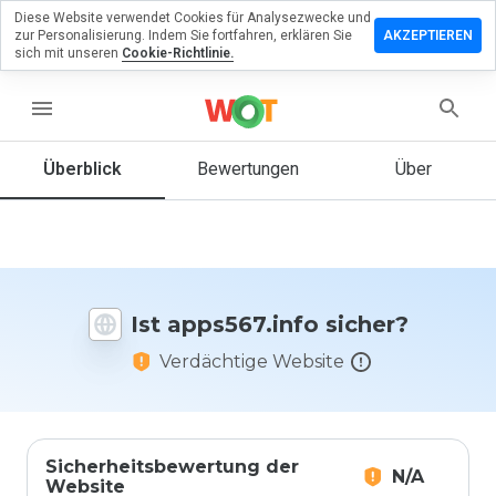
Diese Website verwendet Cookies für Analysezwecke und
terlassen
zur Personalisierung. Indem Sie fortfahren, erklären Sie
AKZEPTIEREN
 eine
sich mit unseren
Cookie-Richtlinie.
ertung
menu
s567.info
Überblick
Bewertungen
Über
Wie
würden
Sie diese
Website
Ist apps567.info sicher?
auf einer
Skala von
Verdächtige Website
1 bis 5
bewerten?
Sicherheitsbewertung der
N/A
Website