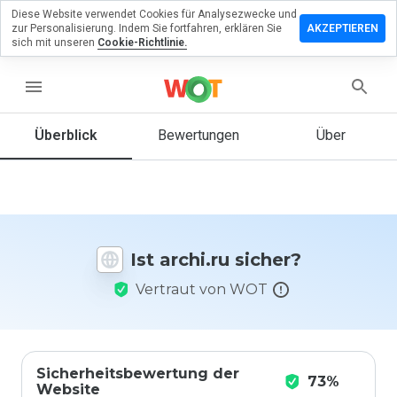
Diese Website verwendet Cookies für Analysezwecke und
terlassen
zur Personalisierung. Indem Sie fortfahren, erklären Sie
AKZEPTIEREN
 eine
sich mit unseren
Cookie-Richtlinie.
wertung
archi.ru
menu
Überblick
Bewertungen
Über
Wie
würden
Sie diese
Website
auf einer
Ist archi.ru sicher?
Skala von
1 bis 5
Vertraut von WOT
bewerten?
Sicherheitsbewertung der
73%
Website