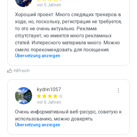
vor 5 Jahren
Хороший проект. Много следящих трекеров в 
коде, но, поскольку, регистрация не требуется, 
то это не очень актуально. Реклама 
отсутствует, но имеется много рекламных 
статей. Интересного материала много. Можно 
смело порекомендовать для посещения.
Übersetzung anzeigen
Hilfreich
kydrin1057
vor 6 Jahren
Очень информативный веб-ресурс, советую к 
использованию, можно доверять.
Übersetzung anzeigen