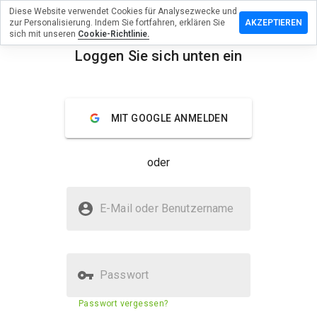
Diese Website verwendet Cookies für Analysezwecke und
erlassen
zur Personalisierung. Indem Sie fortfahren, erklären Sie
AKZEPTIEREN
eine
sich mit unseren
Cookie-Richtlinie.
rtung zu
Loggen Sie sich unten ein
moehaen.cn
menu
Überblick
Bewertungen
Über
MIT GOOGLE ANMELDEN
Wie
würden
oder
Sie diese
Website
auf einer
Ist askmoehaen.cn sicher?
Skala von
E-Mail oder Benutzername
1 bis 5
Verdächtige Website
bewerten?
Passwort
Sicherheitsbewertung der
23%
Passwort vergessen?
Website