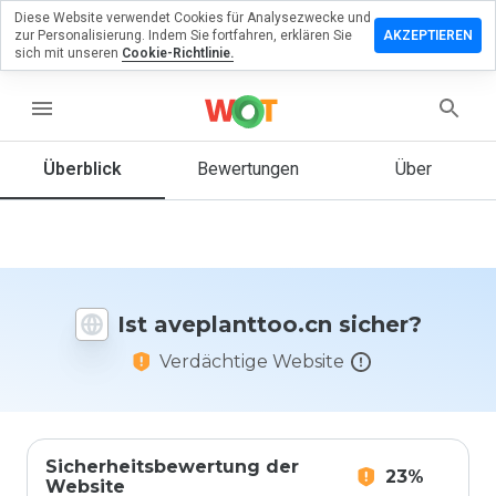
Diese Website verwendet Cookies für Analysezwecke und
terlassen
zur Personalisierung. Indem Sie fortfahren, erklären Sie
AKZEPTIEREN
eine
sich mit unseren
Cookie-Richtlinie.
ertung zu
lanttoo.cn
menu
Überblick
Bewertungen
Über
Wie
würden
Sie diese
Website
auf einer
Ist aveplanttoo.cn sicher?
Skala von
1 bis 5
Verdächtige Website
bewerten?
Sicherheitsbewertung der
23%
Website