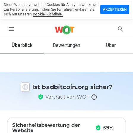
Diese Website verwendet Cookies für Analysezwecke und
terlassen
zur Personalisierung. Indem Sie fortfahren, erklären Sie
AKZEPTIEREN
eine
sich mit unseren
Cookie-Richtlinie.
ertung zu
itcoin.org
menu
Überblick
Bewertungen
Über
Wie
würden
Sie diese
Website
auf einer
Ist badbitcoin.org sicher?
Skala von
1 bis 5
Vertraut von WOT
bewerten?
Sicherheitsbewertung der
59%
Website