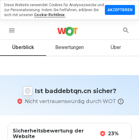
Diese Website verwendet Cookies für Analysezwecke und
terlassen
zur Personalisierung. Indem Sie fortfahren, erklären Sie
AKZEPTIEREN
 eine
sich mit unseren
Cookie-Richtlinie.
ertung
menu
debtqn.cn
Überblick
Bewertungen
Über
Wie
würden
Sie diese
Website
Ist baddebtqn.cn sicher?
auf einer
Skala von
Nicht vertrauenswürdig durch WOT
1 bis 5
bewerten?
Sicherheitsbewertung der
23%
Website