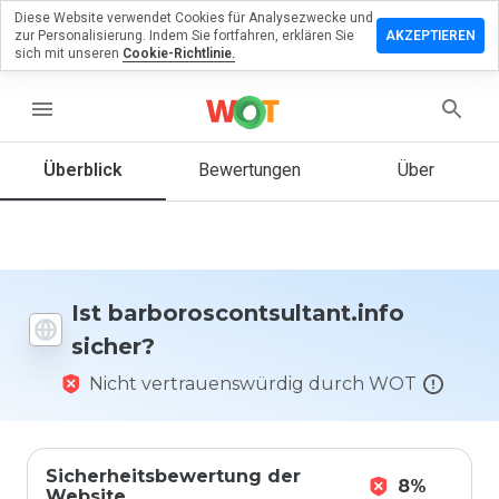
Diese Website verwendet Cookies für Analysezwecke und
ssen Sie eine
zur Personalisierung. Indem Sie fortfahren, erklären Sie
AKZEPTIEREN
g zu
sich mit unseren
Cookie-Richtlinie.
ontsultant.info
menu
Überblick
Bewertungen
Über
Wie
würden
Sie diese
Website
auf einer
Skala von
Ist barboroscontsultant.info
1 bis 5
sicher?
bewerten?
Nicht vertrauenswürdig durch WOT
Sicherheitsbewertung der
8%
Website