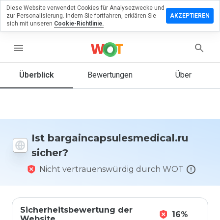
Diese Website verwendet Cookies für Analysezwecke und
en Sie eine
zur Personalisierung. Indem Sie fortfahren, erklären Sie
AKZEPTIEREN
 zu
sich mit unseren
Cookie-Richtlinie.
psulesmedical.ru
menu
Überblick
Bewertungen
Über
Wie
würden
Sie diese
Website
auf einer
Skala von
Ist bargaincapsulesmedical.ru
1 bis 5
sicher?
bewerten?
Nicht vertrauenswürdig durch WOT
Sicherheitsbewertung der
16%
Website