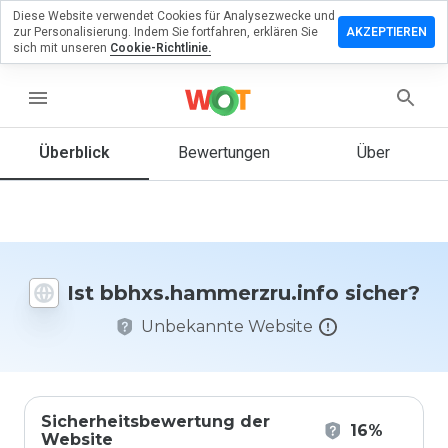
Diese Website verwendet Cookies für Analysezwecke und
assen Sie eine
zur Personalisierung. Indem Sie fortfahren, erklären Sie
AKZEPTIEREN
ng zu
sich mit unseren
Cookie-Richtlinie.
ammerzru.info
menu
Überblick
Bewertungen
Über
Wie
würden
Sie diese
Website
auf einer
Skala von
Ist bbhxs.hammerzru.info sicher?
1 bis 5
bewerten?
Unbekannte Website
Sicherheitsbewertung der
16%
Website