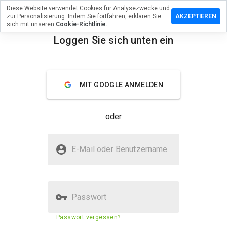
Diese Website verwendet Cookies für Analysezwecke und
erlassen
zur Personalisierung. Indem Sie fortfahren, erklären Sie
AKZEPTIEREN
eine
sich mit unseren
Cookie-Richtlinie.
rtung zu
Loggen Sie sich unten ein
safemall.eu
menu
Überblick
Bewertungen
Über
MIT GOOGLE ANMELDEN
Wie
würden
oder
Sie diese
Website
auf einer
Ist bestsafemall.eu sicher?
Skala von
E-Mail oder Benutzername
1 bis 5
Nicht vertrauenswürdig durch WOT
bewerten?
Passwort
Sicherheitsbewertung der
1%
Passwort vergessen?
Website