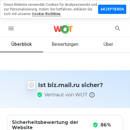
Diese Website verwendet Cookies für Analysezwecke und
terlassen
zur Personalisierung. Indem Sie fortfahren, erklären Sie
AKZEPTIEREN
 eine
sich mit unseren
Cookie-Richtlinie.
wertung
menu
.mail.ru
Überblick
Bewertungen
Über
Wie
würden
Sie diese
Website
Ist biz.mail.ru sicher?
auf einer
Skala von
Vertraut von WOT
1 bis 5
bewerten?
Sicherheitsbewertung der
86%
Website