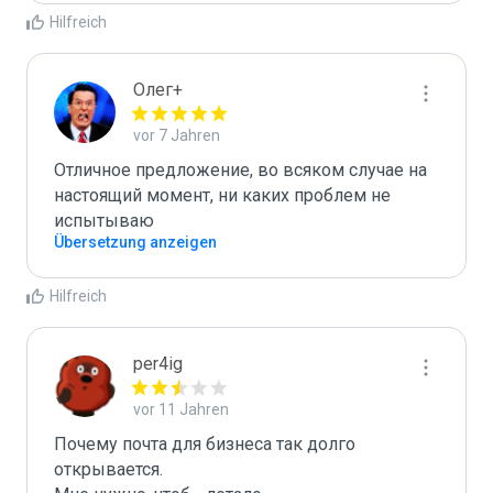
Hilfreich
Олег+
vor 7 Jahren
Отличное предложение, во всяком случае на 
настоящий момент, ни каких проблем не 
испытываю
Übersetzung anzeigen
Hilfreich
per4ig
vor 11 Jahren
Почему почта для бизнеса так долго 
открывается.
