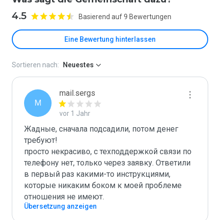
4.5
Basierend auf 9 Bewertungen
Eine Bewertung hinterlassen
Sortieren nach:
Neuestes
mail.sergs
M
vor 1 Jahr
Жадные, сначала подсадили, потом денег 
требуют!

просто некрасиво, с техподдержкой связи по 
телефону нет, только через заявку. Ответили 
в первый раз какими-то инструкциями, 
которые никаким боком к моей проблеме 
отношения не имеют.
Übersetzung anzeigen