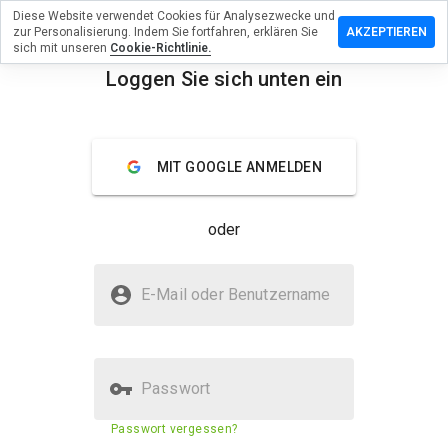
Diese Website verwendet Cookies für Analysezwecke und
terlassen
zur Personalisierung. Indem Sie fortfahren, erklären Sie
AKZEPTIEREN
eine
sich mit unseren
Cookie-Richtlinie.
ertung zu
Loggen Sie sich unten ein
sactivs.ru
menu
Überblick
Bewertungen
Über
MIT GOOGLE ANMELDEN
Wie
würden
oder
Sie diese
Website
auf einer
Ist bonusactivs.ru sicher?
Skala von
E-Mail oder Benutzername
1 bis 5
Unbekannte Website
bewerten?
Passwort
Sicherheitsbewertung der
36%
Passwort vergessen?
Website