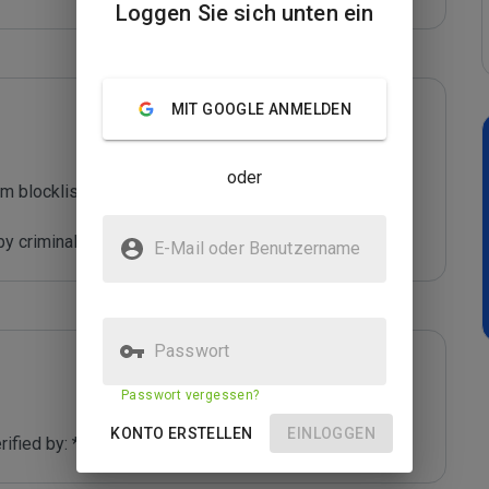
Loggen Sie sich unten ein
MIT GOOGLE ANMELDEN
oder
m blocklist maintained by Joe Wein.

y criminals who are out to defraud you.
E-Mail oder Benutzername
Passwort
Passwort vergessen?
KONTO ERSTELLEN
EINLOGGEN
fied by: *****