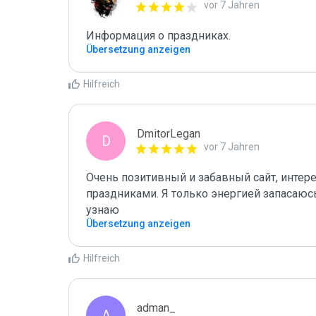
vor 7 Jahren
Информация о праздниках.
Übersetzung anzeigen
Hilfreich
DmitorLegan
D
vor 7 Jahren
Очень позитивный и забавный сайт, интер
праздниками. Я только энергией запасаюсь
узнаю 
Übersetzung anzeigen
Hilfreich
adman_
A