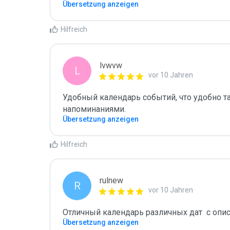
Übersetzung anzeigen
Hilfreich
lvwvw
L
vor 10 Jahren
Удобный календарь событий, что удобно так
напоминаниями.
Übersetzung anzeigen
Hilfreich
rulnew
R
vor 10 Jahren
Отличный календарь различных дат  с опи
Übersetzung anzeigen