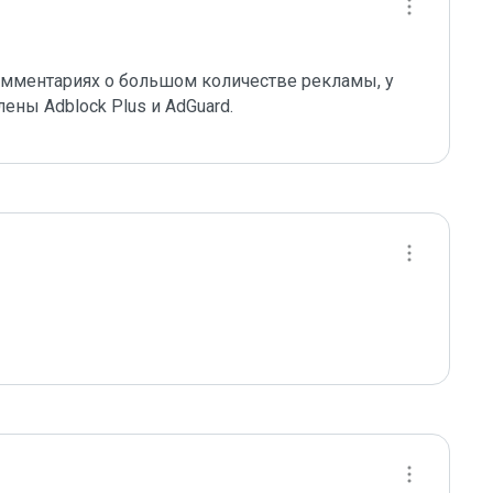
омментариях о большом количестве рекламы, у 
ены Adblock Plus и AdGuard.