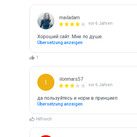
mailadam
vor 6 Jahren
Хороший сайт. Мне по душе.
Übersetzung anzeigen
1
ilonmars57
I
vor 6 Jahren
да пользуйтесь и норм в принциеп
Übersetzung anzeigen
Hilfreich