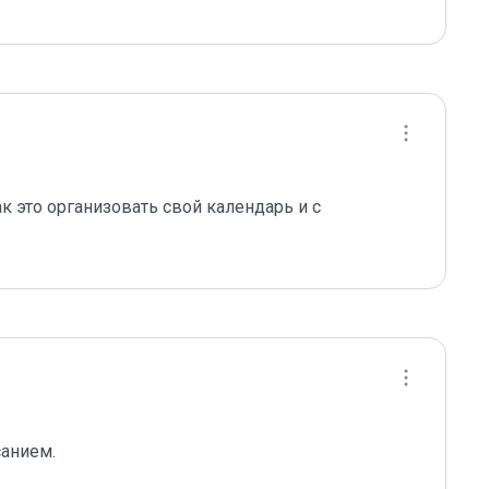
 это организовать свой календарь и с 
санием.