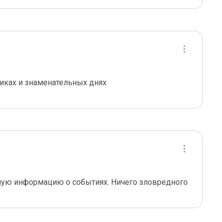
иках и знаменательных днях
ную информацию о событиях. Ничего зловредного