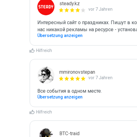
steady.kz
vor 7 Jahren
Интересный сайт о праздниках. Пишут в к
нас никакой рекламы на ресурсе - установл
Übersetzung anzeigen
Hilfreich
mmironovstepan
vor 7 Jahren
Все события в одном месте.
Übersetzung anzeigen
Hilfreich
BTC-traid