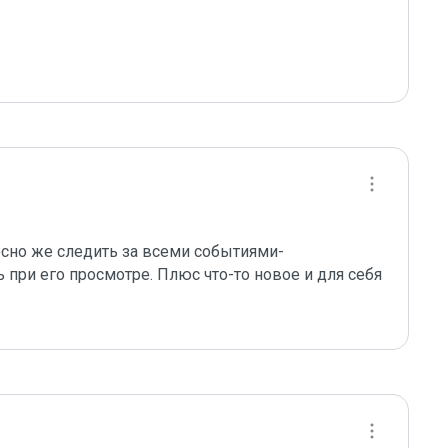
есно же следить за всеми событиями-
 при его просмотре. Плюс что-то новое и для себя 