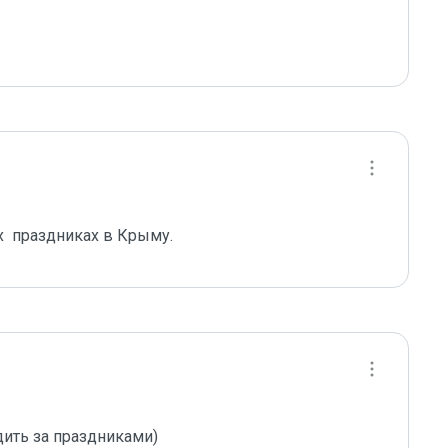
х  праздниках в Крыму.
ить за праздниками) 