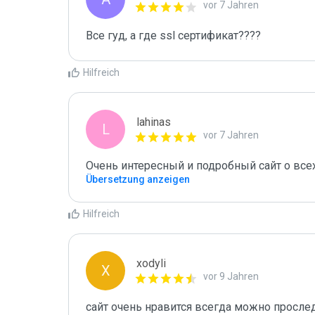
vor 7 Jahren
Все гуд, а где ssl сертификат????
Hilfreich
lahinas
L
vor 7 Jahren
Очень интересный и подробный сайт о все
Übersetzung anzeigen
Hilfreich
xodyli
X
vor 9 Jahren
сайт очень нравится всегда можно прослед