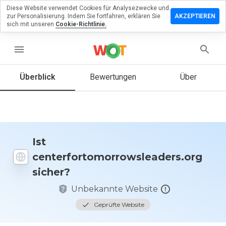
Diese Website verwendet Cookies für Analysezwecke und
 Sie eine
zur Personalisierung. Indem Sie fortfahren, erklären Sie
AKZEPTIEREN
u
sich mit unseren
Cookie-Richtlinie.
morrowsleaders.org
menu
Überblick
Bewertungen
Über
Wie
würden
Sie diese
Website
auf einer
Skala von
Ist
1 bis 5
centerfortomorrowsleaders.org
bewerten?
sicher?
Unbekannte Website
Geprüfte Website