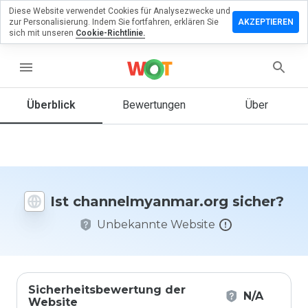
Diese Website verwendet Cookies für Analysezwecke und
lassen Sie
zur Personalisierung. Indem Sie fortfahren, erklären Sie
AKZEPTIEREN
ewertung zu
sich mit unseren
Cookie-Richtlinie.
lmyanmar.org
menu
Überblick
Bewertungen
Über
Wie
würden
Sie diese
Website
auf einer
Skala von
Ist channelmyanmar.org sicher?
1 bis 5
bewerten?
Unbekannte Website
Sicherheitsbewertung der
N/A
Website