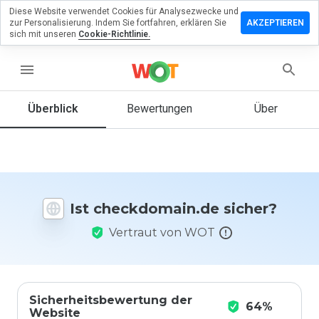
Diese Website verwendet Cookies für Analysezwecke und
erlassen
zur Personalisierung. Indem Sie fortfahren, erklären Sie
AKZEPTIEREN
eine
sich mit unseren
Cookie-Richtlinie.
rtung zu
kdomain.de
menu
Überblick
Bewertungen
Über
Wie
würden
Sie diese
Website
auf einer
Ist checkdomain.de sicher?
Skala von
1 bis 5
Vertraut von WOT
bewerten?
Sicherheitsbewertung der
64%
Website