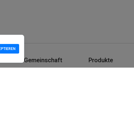
EPTIEREN
Gemeinschaft
Produkte
Support
Herunterladen
Gemeinschaft
Mobil
Wiki
Entwickler
Standort beanspruch
Sicherheitscheck