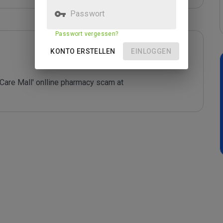
Passwort
Passwort vergessen?
KONTO ERSTELLEN
EINLOGGEN
&Care Mall' onlline pharmacy scam at 