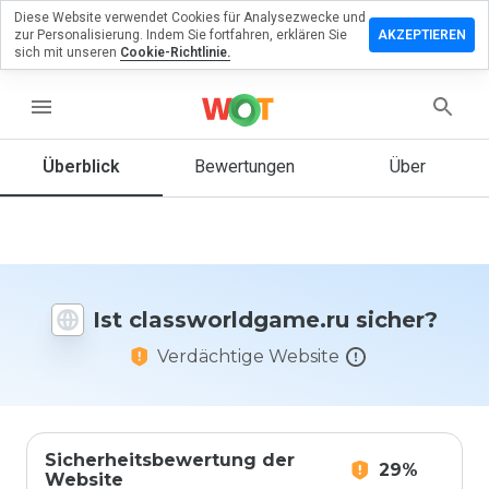
Diese Website verwendet Cookies für Analysezwecke und
lassen Sie
zur Personalisierung. Indem Sie fortfahren, erklären Sie
AKZEPTIEREN
Bewertung zu
sich mit unseren
Cookie-Richtlinie.
worldgame.ru
menu
Überblick
Bewertungen
Über
Wie
würden
Sie diese
Website
auf einer
Skala von
Ist classworldgame.ru sicher?
1 bis 5
bewerten?
Verdächtige Website
Sicherheitsbewertung der
29%
Website