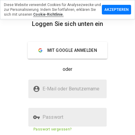
Diese Website verwendet Cookies für Analysezwecke und
rlassen Sie
zur Personalisierung. Indem Sie fortfahren, erklären Sie
AKZEPTIEREN
Bewertung
sich mit unseren
Cookie-Richtlinie.
Loggen Sie sich unten ein
iprealgold.at
menu
Überblick
Bewertungen
Über
MIT GOOGLE ANMELDEN
Wie
würden
oder
Sie diese
Website
auf einer
Ist clubviprealgold.at sicher?
Skala von
E-Mail oder Benutzername
1 bis 5
Nicht vertrauenswürdig durch WOT
bewerten?
Passwort
Sicherheitsbewertung der
1%
Passwort vergessen?
Website