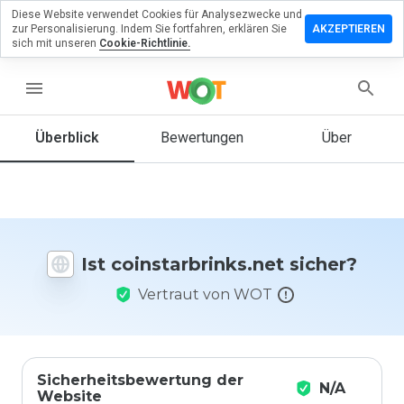
Diese Website verwendet Cookies für Analysezwecke und
rlassen Sie
zur Personalisierung. Indem Sie fortfahren, erklären Sie
AKZEPTIEREN
Bewertung
sich mit unseren
Cookie-Richtlinie.
tarbrinks.net
menu
Überblick
Bewertungen
Über
Wie
würden
Sie diese
Website
auf einer
Ist coinstarbrinks.net sicher?
Skala von
1 bis 5
Vertraut von WOT
bewerten?
Sicherheitsbewertung der
N/A
Website