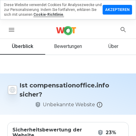
Diese Website verwendet Cookies für Analysezwecke und
ssen Sie eine
zur Personalisierung. Indem Sie fortfahren, erklären Sie
AKZEPTIEREN
ng zu
sich mit unseren
Cookie-Richtlinie.
tionoffice.info
menu
Überblick
Bewertungen
Über
Wie
würden
Sie diese
Website
auf einer
Skala von
Ist compensationoffice.info
1 bis 5
sicher?
bewerten?
Unbekannte Website
Sicherheitsbewertung der
23%
Website