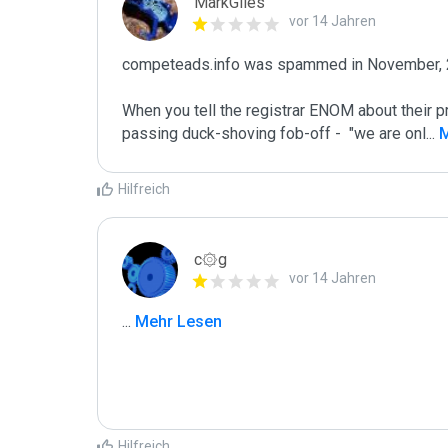
MarkGiles
vor 14 Jahren
competeads.info was spammed in November, 
When you tell the registrar ENOM about their p
passing duck-shoving fob-off -  "we are onl
...
 
Hilfreich
c۞g
vor 14 Jahren
...
 Mehr Lesen
Hilfreich