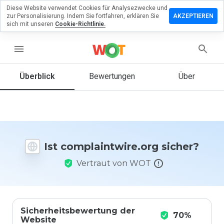
Diese Website verwendet Cookies für Analysezwecke und
rlassen Sie
zur Personalisierung. Indem Sie fortfahren, erklären Sie
AKZEPTIEREN
Bewertung
sich mit unseren
Cookie-Richtlinie.
aintwire.org
menu
Überblick
Bewertungen
Über
Wie
würden
Sie diese
Website
auf einer
Ist complaintwire.org sicher?
Skala von
1 bis 5
Vertraut von WOT
bewerten?
Sicherheitsbewertung der
70%
Website