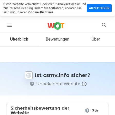
Diese Website verwendet Cookies für Analysezwecke und
terlassen
zur Personalisierung. Indem Sie fortfahren, erklären Sie
AKZEPTIEREN
 eine
sich mit unseren
Cookie-Richtlinie.
wertung
csmv.info
menu
Überblick
Bewertungen
Über
Wie
würden
Sie diese
Website
auf einer
Ist csmv.info sicher?
Skala von
1 bis 5
Unbekannte Website
bewerten?
Sicherheitsbewertung der
7%
Website