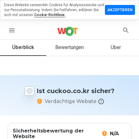
Diese Website verwendet Cookies für Analysezwecke und
terlassen
zur Personalisierung. Indem Sie fortfahren, erklären Sie
AKZEPTIEREN
 eine
sich mit unseren
Cookie-Richtlinie.
wertung
menu
koo.co.kr
Überblick
Bewertungen
Über
Wie
würden
Sie diese
Website
Ist cuckoo.co.kr sicher?
auf einer
Skala von
Verdächtige Website
1 bis 5
bewerten?
Sicherheitsbewertung der
N/A
Website