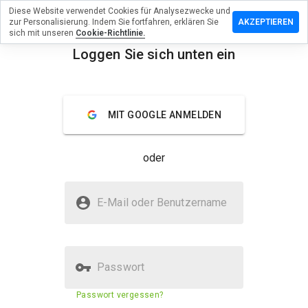
Diese Website verwendet Cookies für Analysezwecke und
sen Sie eine
zur Personalisierung. Indem Sie fortfahren, erklären Sie
AKZEPTIEREN
g zu
sich mit unseren
Cookie-Richtlinie.
communicate.net
Loggen Sie sich unten ein
menu
Überblick
Bewertungen
Über
MIT GOOGLE ANMELDEN
Wie
würden
Sie diese
oder
Website
auf einer
Skala von
Ist customercommunicate.net
1 bis 5
E-Mail oder Benutzername
sicher?
bewerten?
Nicht vertrauenswürdig durch WOT
Passwort
Sicherheitsbewertung der
Passwort vergessen?
23%
Website