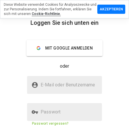
Diese Website verwendet Cookies für Analysezwecke und
terlassen
zur Personalisierung. Indem Sie fortfahren, erklären Sie
AKZEPTIEREN
 eine
sich mit unseren
Cookie-Richtlinie.
ertung
Loggen Sie sich unten ein
menu
phrase.cn
Überblick
Bewertungen
Über
MIT GOOGLE ANMELDEN
Wie
oder
würden
Sie diese
Website
Ist dadphrase.cn sicher?
auf einer
E-Mail oder Benutzername
Skala von
Verdächtige Website
1 bis 5
bewerten?
Passwort
Sicherheitsbewertung der
23%
Passwort vergessen?
Website