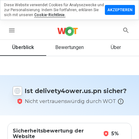
Diese Website verwendet Cookies für Analysezwecke und
lassen Sie
zur Personalisierung. Indem Sie fortfahren, erklären Sie
AKZEPTIEREN
ewertung zu
sich mit unseren
Cookie-Richtlinie.
ty4ower.us.pn
menu
Überblick
Bewertungen
Über
Wie
würden
Sie diese
Website
auf einer
Skala von
Ist delivety4ower.us.pn sicher?
1 bis 5
bewerten?
Nicht vertrauenswürdig durch WOT
Sicherheitsbewertung der
5%
Website