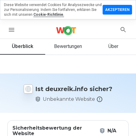
Diese Website verwendet Cookies für Analysezwecke und
terlassen
zur Personalisierung. Indem Sie fortfahren, erklären Sie
AKZEPTIEREN
 eine
sich mit unseren
Cookie-Richtlinie.
wertung
menu
xreik.info
Überblick
Bewertungen
Über
Wie
würden
Sie diese
Website
Ist deuxreik.info sicher?
auf einer
Skala von
Unbekannte Website
1 bis 5
bewerten?
Sicherheitsbewertung der
N/A
Website