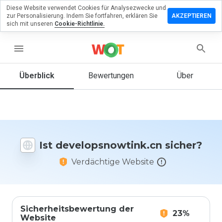
Diese Website verwendet Cookies für Analysezwecke und
lassen Sie
zur Personalisierung. Indem Sie fortfahren, erklären Sie
AKZEPTIEREN
ewertung zu
sich mit unseren
Cookie-Richtlinie.
psnowtink.cn
menu
Überblick
Bewertungen
Über
Wie
würden
Sie diese
Website
auf einer
Skala von
Ist developsnowtink.cn sicher?
1 bis 5
bewerten?
Verdächtige Website
Sicherheitsbewertung der
23%
Website