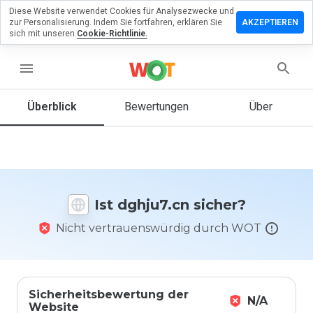
Diese Website verwendet Cookies für Analysezwecke und
terlassen
zur Personalisierung. Indem Sie fortfahren, erklären Sie
AKZEPTIEREN
 eine
sich mit unseren
Cookie-Richtlinie.
wertung
dghju7.cn
menu
Überblick
Bewertungen
Über
Wie
würden
Sie diese
Website
auf einer
Ist dghju7.cn sicher?
Skala von
1 bis 5
Nicht vertrauenswürdig durch WOT
bewerten?
Sicherheitsbewertung der
N/A
Website