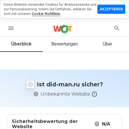
Diese Website verwendet Cookies für Analysezwecke und
terlassen
zur Personalisierung. Indem Sie fortfahren, erklären Sie
AKZEPTIEREN
 eine
sich mit unseren
Cookie-Richtlinie.
wertung
did-
menu
.ru
Überblick
Bewertungen
Über
Wie
würden
Sie diese
Website
Ist did-man.ru sicher?
auf einer
Skala von
Unbekannte Website
1 bis 5
bewerten?
Sicherheitsbewertung der
N/A
Website