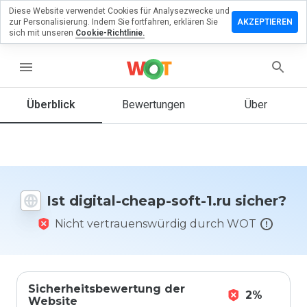
Diese Website verwendet Cookies für Analysezwecke und
terlassen
zur Personalisierung. Indem Sie fortfahren, erklären Sie
AKZEPTIEREN
 eine
sich mit unseren
Cookie-Richtlinie.
wertung
digital-
menu
ap-soft-
u
Überblick
Bewertungen
Über
Wie
würden
Sie diese
Ist digital-cheap-soft-1.ru sicher?
Website
auf einer
Nicht vertrauenswürdig durch WOT
Skala von
1 bis 5
bewerten?
Sicherheitsbewertung der
2%
Website