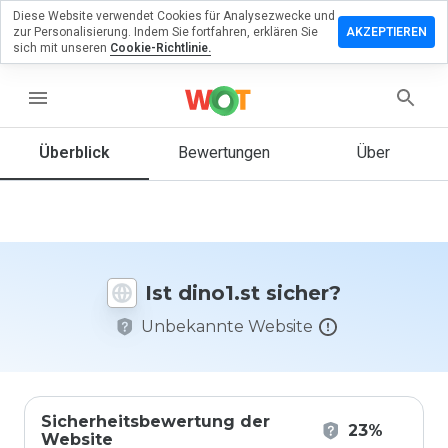
Diese Website verwendet Cookies für Analysezwecke und
terlassen
zur Personalisierung. Indem Sie fortfahren, erklären Sie
AKZEPTIEREN
 eine
sich mit unseren
Cookie-Richtlinie.
wertung
dino1.st
menu
Überblick
Bewertungen
Über
Wie
würden
Sie diese
Website
auf einer
Ist dino1.st sicher?
Skala von
1 bis 5
Unbekannte Website
bewerten?
Sicherheitsbewertung der
23%
Website