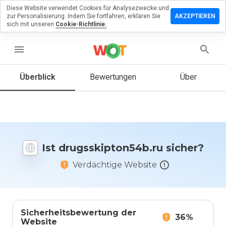
Diese Website verwendet Cookies für Analysezwecke und
lassen Sie
zur Personalisierung. Indem Sie fortfahren, erklären Sie
AKZEPTIEREN
ewertung zu
sich mit unseren
Cookie-Richtlinie.
kipton54b.ru
menu
Überblick
Bewertungen
Über
Wie
würden
Sie diese
Website
auf einer
Skala von
Ist drugsskipton54b.ru sicher?
1 bis 5
bewerten?
Verdächtige Website
Sicherheitsbewertung der
36%
Website