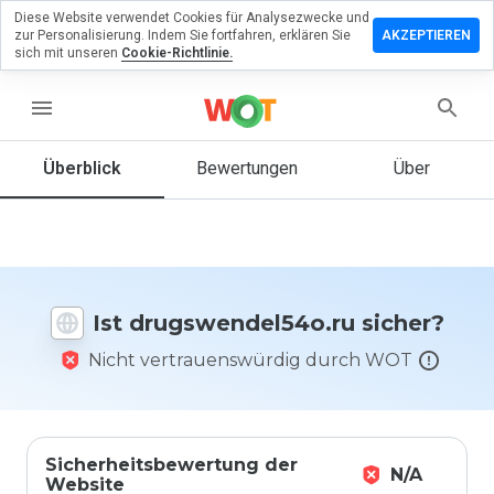
Diese Website verwendet Cookies für Analysezwecke und
lassen Sie
zur Personalisierung. Indem Sie fortfahren, erklären Sie
AKZEPTIEREN
ewertung zu
sich mit unseren
Cookie-Richtlinie.
wendel54o.ru
menu
Überblick
Bewertungen
Über
Wie
würden
Sie diese
Website
auf einer
Skala von
Ist drugswendel54o.ru sicher?
1 bis 5
bewerten?
Nicht vertrauenswürdig durch WOT
Sicherheitsbewertung der
N/A
Website