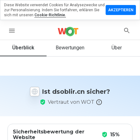
Diese Website verwendet Cookies für Analysezwecke und
terlassen
zur Personalisierung. Indem Sie fortfahren, erklären Sie
AKZEPTIEREN
 eine
sich mit unseren
Cookie-Richtlinie.
wertung
dsoblir.cn
menu
Überblick
Bewertungen
Über
Wie
würden
Sie diese
Website
auf einer
Ist dsoblir.cn sicher?
Skala von
1 bis 5
Vertraut von WOT
bewerten?
Sicherheitsbewertung der
15%
Website