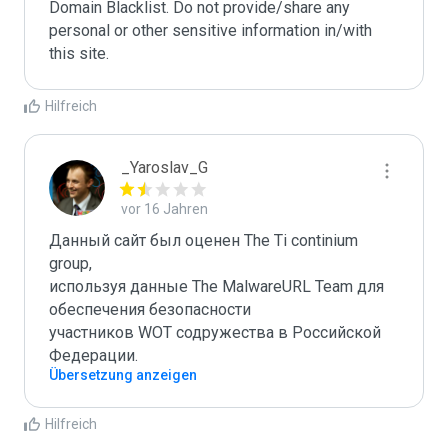
Domain Blacklist. Do not provide/share any 
personal or other sensitive information in/with 
this site.
Hilfreich
_Yaroslav_G
vor 16 Jahren
Данный сайт был оценен The Ti continium 
group,

используя данные The MalwareURL Team для 
обеспечения безопасности 

участников WOT содружества в Российской 
Федерации.
Übersetzung anzeigen
Hilfreich