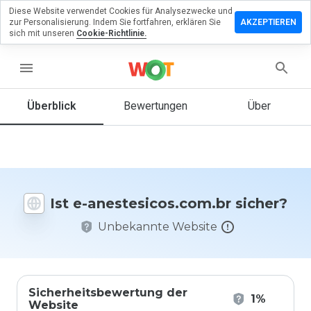
Diese Website verwendet Cookies für Analysezwecke und
lassen Sie
zur Personalisierung. Indem Sie fortfahren, erklären Sie
AKZEPTIEREN
ewertung zu
sich mit unseren
Cookie-Richtlinie.
sicos.com.br
menu
Überblick
Bewertungen
Über
Wie
würden
Sie diese
Website
auf einer
Ist e-anestesicos.com.br sicher?
Skala von
1 bis 5
Unbekannte Website
bewerten?
Sicherheitsbewertung der
1%
Website