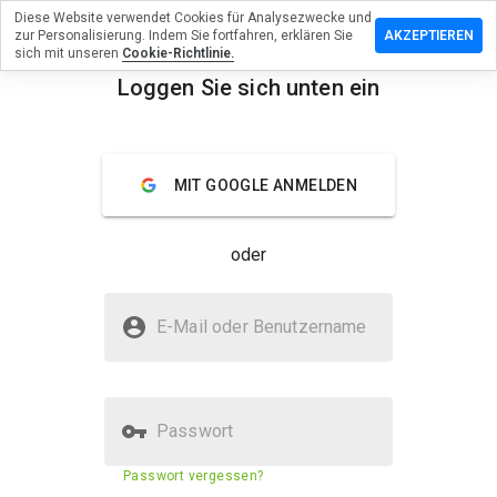
Diese Website verwendet Cookies für Analysezwecke und
terlassen
zur Personalisierung. Indem Sie fortfahren, erklären Sie
AKZEPTIEREN
 eine
sich mit unseren
Cookie-Richtlinie.
wertung
Loggen Sie sich unten ein
edlltr.ph
menu
Überblick
Bewertungen
Über
MIT GOOGLE ANMELDEN
Wie
würden
oder
Sie diese
Website
auf einer
Ist edlltr.ph sicher?
Skala von
E-Mail oder Benutzername
1 bis 5
Vertraut von WOT
bewerten?
Passwort
Sicherheitsbewertung der
29%
Passwort vergessen?
Website