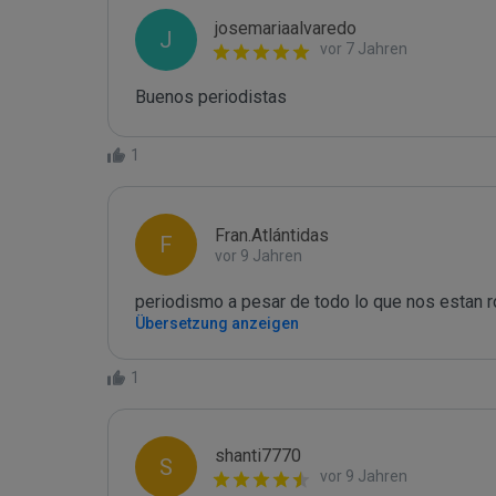
josemariaalvaredo
J
vor 7 Jahren
Buenos periodistas
1
Fran.Atlántidas
F
vor 9 Jahren
periodismo a pesar de todo lo que nos estan 
Übersetzung anzeigen
1
shanti7770
S
vor 9 Jahren