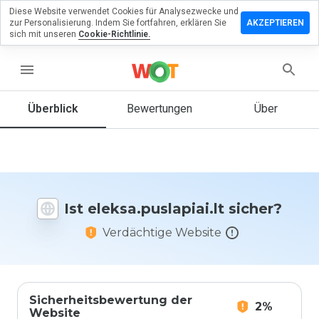
Diese Website verwendet Cookies für Analysezwecke und
rlassen Sie
zur Personalisierung. Indem Sie fortfahren, erklären Sie
AKZEPTIEREN
Bewertung
sich mit unseren
Cookie-Richtlinie.
.puslapiai.lt
menu
Überblick
Bewertungen
Über
Wie
würden
Sie diese
Website
auf einer
Ist eleksa.puslapiai.lt sicher?
Skala von
1 bis 5
Verdächtige Website
bewerten?
Sicherheitsbewertung der
2%
Website