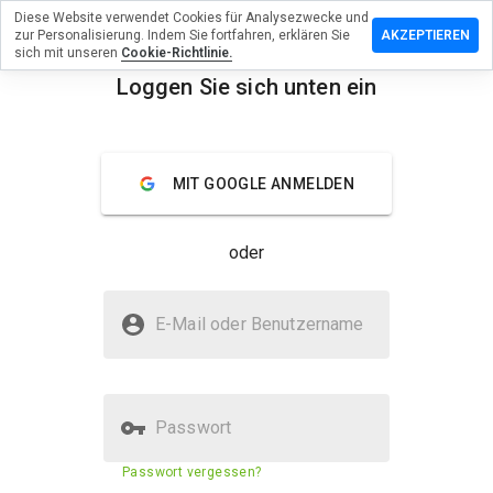
Diese Website verwendet Cookies für Analysezwecke und
terlassen
zur Personalisierung. Indem Sie fortfahren, erklären Sie
AKZEPTIEREN
 eine
sich mit unseren
Cookie-Richtlinie.
wertung
Loggen Sie sich unten ein
menu
orno.ru
Überblick
Bewertungen
Über
MIT GOOGLE ANMELDEN
Wie
oder
würden
Sie diese
Website
Ist exporno.ru sicher?
auf einer
E-Mail oder Benutzername
Skala von
Vertraut von WOT
1 bis 5
bewerten?
Passwort
Sicherheitsbewertung der
N/A
Passwort vergessen?
Website