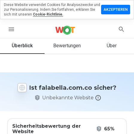
Diese Website verwendet Cookies für Analysezwecke und
erlassen
zur Personalisierung. Indem Sie fortfahren, erklären Sie
AKZEPTIEREN
eine
sich mit unseren
Cookie-Richtlinie.
rtung zu
ella.com.co
menu
Überblick
Bewertungen
Über
Wie
würden
Sie diese
Website
auf einer
Ist falabella.com.co sicher?
Skala von
1 bis 5
Unbekannte Website
bewerten?
Sicherheitsbewertung der
65%
Website