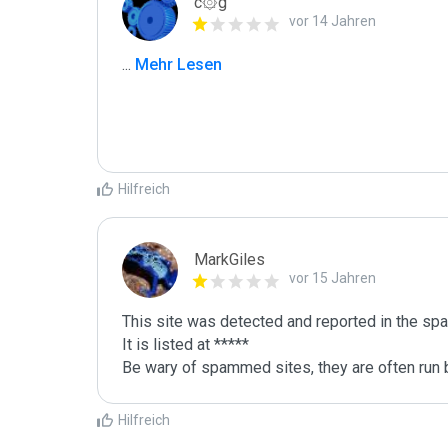
c۞g
vor 14 Jahren
...
 Mehr Lesen
Hilfreich
MarkGiles
vor 15 Jahren
This site was detected and reported in the spa
It is listed at *****

Be wary of spammed sites, they are often run b
Hilfreich