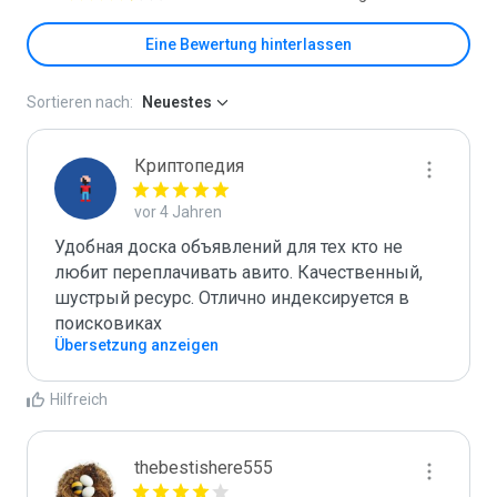
Eine Bewertung hinterlassen
Sortieren nach:
Neuestes
Криптопедия
vor 4 Jahren
Удобная доска объявлений для тех кто не 
любит переплачивать авито. Качественный, 
шустрый ресурс. Отлично индексируется в 
поисковиках 
Übersetzung anzeigen
Hilfreich
thebestishere555