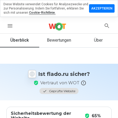
Diese Website verwendet Cookies für Analysezwecke und
terlassen
zur Personalisierung. Indem Sie fortfahren, erklären Sie
AKZEPTIEREN
 eine
sich mit unseren
Cookie-Richtlinie.
wertung
flado.ru
menu
Überblick
Bewertungen
Über
Wie
würden
Sie diese
Website
auf einer
Ist flado.ru sicher?
Skala von
1 bis 5
Vertraut von WOT
bewerten?
Geprüfte Website
Sicherheitsbewertung der
65%