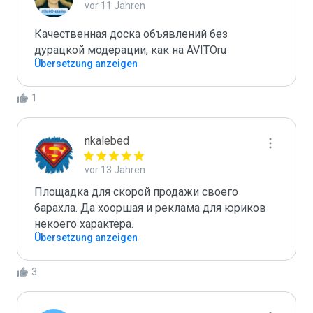
vor 11 Jahren
Качественная доска объявлений без 
дурацкой модерации, как на AVITOru
Übersetzung anzeigen
1
nkalebed
vor 13 Jahren
Площадка для скорой продажи своего 
барахла. Да хооршая и реклама для юриков 
некоего характера.
Übersetzung anzeigen
3