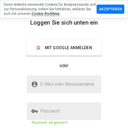
Diese Website verwendet Cookies für Analysezwecke und
terlassen
zur Personalisierung. Indem Sie fortfahren, erklären Sie
AKZEPTIEREN
eine
sich mit unseren
Cookie-Richtlinie.
ertung zu
Loggen Sie sich unten ein
chcheck.cn
menu
Überblick
Bewertungen
Über
MIT GOOGLE ANMELDEN
Wie
würden
oder
Sie diese
Website
auf einer
Ist fonchcheck.cn sicher?
Skala von
E-Mail oder Benutzername
1 bis 5
Unbekannte Website
bewerten?
Passwort
Sicherheitsbewertung der
23%
Passwort vergessen?
Website