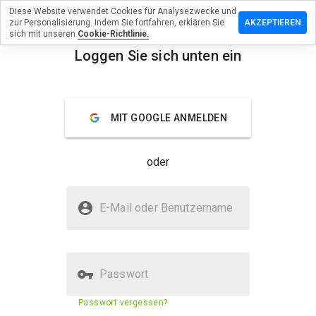
Diese Website verwendet Cookies für Analysezwecke und
rlassen Sie
zur Personalisierung. Indem Sie fortfahren, erklären Sie
AKZEPTIEREN
Bewertung
sich mit unseren
Cookie-Richtlinie.
Loggen Sie sich unten ein
oundwith.cn
menu
Überblick
Bewertungen
Über
MIT GOOGLE ANMELDEN
Wie
würden
oder
Sie diese
Website
auf einer
Ist frogsoundwith.cn sicher?
Skala von
E-Mail oder Benutzername
1 bis 5
Unbekannte Website
bewerten?
Passwort
Sicherheitsbewertung der
23%
Passwort vergessen?
Website